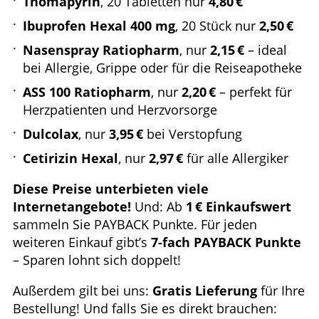
Thomapyrin
, 20 Tabletten nur
4,80 €
Ibuprofen Hexal 400 mg
, 20 Stück nur
2,50 €
Nasenspray Ratiopharm
, nur
2,15 €
– ideal
bei Allergie, Grippe oder für die Reiseapotheke
ASS 100 Ratiopharm
, nur
2,20 €
– perfekt für
Herzpatienten und Herzvorsorge
Dulcolax
, nur
3,95 €
bei Verstopfung
Cetirizin Hexal
, nur
2,97 €
für alle Allergiker
Diese Preise unterbieten viele
Internetangebote!
Und: Ab
1 € Einkaufswert
sammeln Sie PAYBACK Punkte. Für jeden
weiteren Einkauf gibt’s
7-fach PAYBACK Punkte
– Sparen lohnt sich doppelt!
Außerdem gilt bei uns:
Gratis Lieferung
für Ihre
Bestellung! Und falls Sie es direkt brauchen: