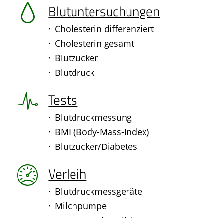
Ratgeber
Blutuntersuchungen
Krankheiten & Therapie
Cholesterin differenziert
Cholesterin gesamt
ELTERN UND KIND
Blutzucker
Blutdruck
GESUND IM ALTER
Tests
Blutdruckmessung
BMI (Body-Mass-Index)
Blutzucker/Diabetes
Verleih
Blutdruckmessgeräte
Milchpumpe