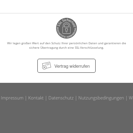
Schwerpunkt Baby und Familie
Männerkrankheiten
T
afmedizin
Schwerpunkt Homöopathie
hrung
Sprachen
Wir legen großen Wert auf den Schutz Ihrer persönlichen Daten und garantieren die
sichere Übertragung durch eine SSL-Verschlüsselung.
Vertrag widerrufen
Impressum
Kontakt
Datenschutz
Nutzungsbedingungen
W